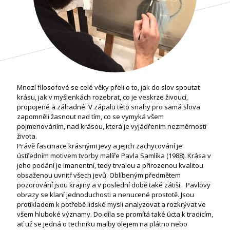
Mnozí filosofové se celé věky přeli o to, jak do slov spoutat
krásu, jak v myšlenkách rozebrat, co je veskrze živoucí,
propojené a záhadné. V zápalu této snahy pro samá slova
zapomněli žasnout nad tím, co se vymyká všem
pojmenováním, nad krásou, která je vyjádřením nezměrnosti
života.
Právě fascinace krásnými jevy a jejich zachycování je
ústředním motivem tvorby malíře Pavla Samlíka (1988). Krása v
jeho podání je imanentní, tedy trvalou a přirozenou kvalitou
obsaženou uvnitř všech jevů. Oblíbeným předmětem
pozorování jsou krajiny a v poslední době také zátiší. Pavlovy
obrazy se klaní jednoduchosti a nenucené prostotě. Jsou
protikladem k potřebě lidské mysli analyzovat a rozkrývat ve
všem hluboké významy. Do díla se promítá také úcta k tradicím,
ať už se jedná o techniku malby olejem na plátno nebo