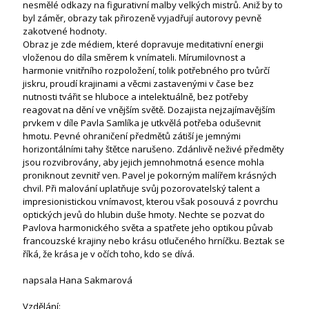
nesmělé odkazy na figurativní malby velkých mistrů. Aniž by to
byl záměr, obrazy tak přirozeně vyjadřují autorovy pevně
zakotvené hodnoty.
Obraz je zde médiem, které dopravuje meditativní energii
vloženou do díla směrem k vnímateli. Mírumilovnost a
harmonie vnitřního rozpoložení, tolik potřebného pro tvůrčí
jiskru, proudí krajinami a věcmi zastavenými v čase bez
nutnosti tvářit se hluboce a intelektuálně, bez potřeby
reagovat na dění ve vnějším světě. Dozajista nejzajímavějším
prvkem v díle Pavla Samlíka je utkvělá potřeba oduševnit
hmotu. Pevné ohraničení předmětů zátiší je jemnými
horizontálními tahy štětce narušeno. Zdánlivě neživé předměty
jsou rozvibrovány, aby jejich jemnohmotná esence mohla
proniknout zevnitř ven. Pavel je pokorným malířem krásných
chvil. Při malování uplatňuje svůj pozorovatelský talent a
impresionistickou vnímavost, kterou však posouvá z povrchu
optických jevů do hlubin duše hmoty. Nechte se pozvat do
Pavlova harmonického světa a spatřete jeho optikou půvab
francouzské krajiny nebo krásu otlučeného hrníčku. Beztak se
říká, že krása je v očích toho, kdo se dívá.
napsala Hana Sakmarová
Vzdělání: