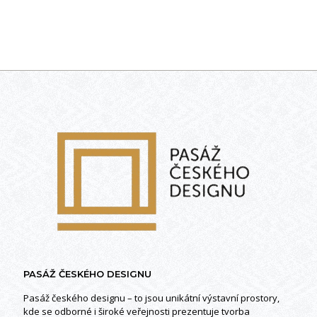
PASÁŽ ČESKÉHO DESIGNU
Pasáž českého designu – to jsou unikátní výstavní prostory,
kde se odborné i široké veřejnosti prezentuje tvorba