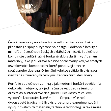
Česká značka vysoce kvalitní osvětlovací techniky Brokis
představuje spojení vybraného designu, dokonalé kvality a
mimořádné zručnosti českých sklářských mistrů. Společnost
kombinuje tradiční ručně foukané sklo s dalšími vytříbenými
materiály, jako jsou dřevo a ručně opracovaný kov, ve smělých
osvětlovacích kompozicích, které posouvají hranice
současného designu. Originální kolekce svítidel Brokis jsou
navržené uznávanými českými i zahraničními designéry.
Portfolio společnosti zahrnuje jak moderní funkční osvětlení a
dekorativní objekty, tak jedinečná osvětlovací řešení pro
architekty a interiérové designéry. Díky vlastním velkým
výrobním kapacitám, které mohou čerpat z více než
dvousetleté tradice, má Brokis prostor pro experimentování i
vývoj inovativních materiálů, technik a technologií a také může