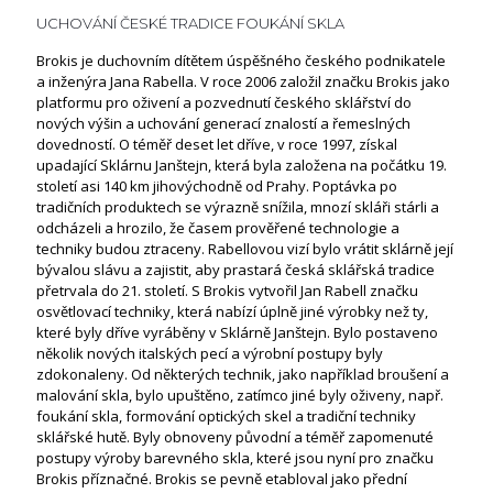
UCHOVÁNÍ ČESKÉ TRADICE FOUKÁNÍ SKLA
Brokis je duchovním dítětem úspěšného českého podnikatele
a inženýra Jana Rabella. V roce 2006 založil značku Brokis jako
platformu pro oživení a pozvednutí českého sklářství do
nových výšin a uchování generací znalostí a řemeslných
dovedností. O téměř deset let dříve, v roce 1997, získal
upadající Sklárnu Janštejn, která byla založena na počátku 19.
století asi 140 km jihovýchodně od Prahy. Poptávka po
tradičních produktech se výrazně snížila, mnozí skláři stárli a
odcházeli a hrozilo, že časem prověřené technologie a
techniky budou ztraceny. Rabellovou vizí bylo vrátit sklárně její
bývalou slávu a zajistit, aby prastará česká sklářská tradice
přetrvala do 21. století. S Brokis vytvořil Jan Rabell značku
osvětlovací techniky, která nabízí úplně jiné výrobky než ty,
které byly dříve vyráběny v Sklárně Janštejn. Bylo postaveno
několik nových italských pecí a výrobní postupy byly
zdokonaleny. Od některých technik, jako například broušení a
malování skla, bylo upuštěno, zatímco jiné byly oživeny, např.
foukání skla, formování optických skel a tradiční techniky
sklářské hutě. Byly obnoveny původní a téměř zapomenuté
postupy výroby barevného skla, které jsou nyní pro značku
Brokis příznačné. Brokis se pevně etabloval jako přední