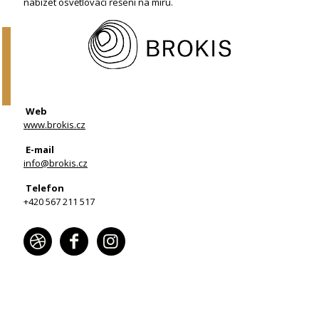
nabízet osvětlovací řešení na míru.
Web
www.brokis.cz
E-mail
info@brokis.cz
Telefon
+420 567 211 517