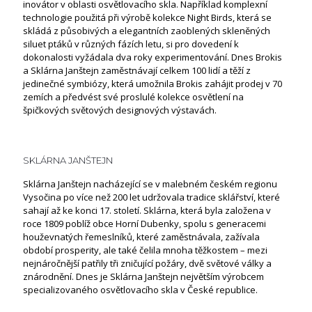
inovátor v oblasti osvětlovacího skla. Například komplexní
technologie použitá při výrobě kolekce Night Birds, která se
skládá z působivých a elegantních zaoblených skleněných
siluet ptáků v různých fázích letu, si pro dovedení k
dokonalosti vyžádala dva roky experimentování. Dnes Brokis
a Sklárna Janštejn zaměstnávají celkem 100 lidí a těží z
jedinečné symbiózy, která umožnila Brokis zahájit prodej v 70
zemích a předvést své proslulé kolekce osvětlení na
špičkových světových designových výstavách.
SKLÁRNA JANŠTEJN
Sklárna Janštejn nacházející se v malebném českém regionu
Vysočina po více než 200 let udržovala tradice sklářství, které
sahají až ke konci 17. století. Sklárna, která byla založena v
roce 1809 poblíž obce Horní Dubenky, spolu s generacemi
houževnatých řemeslníků, které zaměstnávala, zažívala
období prosperity, ale také čelila mnoha těžkostem – mezi
nejnáročnější patřily tři zničující požáry, dvě světové války a
znárodnění. Dnes je Sklárna Janštejn největším výrobcem
specializovaného osvětlovacího skla v České republice.